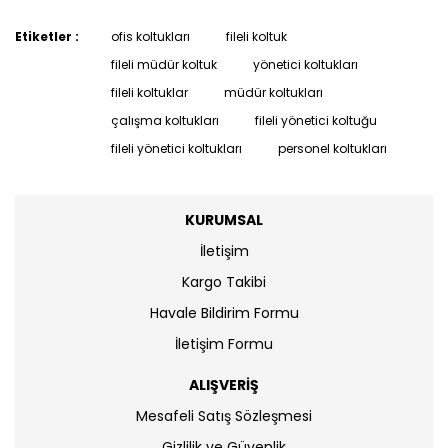
Etiketler :
ofis koltukları
fileli koltuk
fileli müdür koltuk
yönetici koltukları
fileli koltuklar
müdür koltukları
çalışma koltukları
fileli yönetici koltuğu
fileli yönetici koltukları
personel koltukları
KURUMSAL
İletişim
Kargo Takibi
Havale Bildirim Formu
İletişim Formu
ALIŞVERİŞ
Mesafeli Satış Sözleşmesi
Gizlilik ve Güvenlik