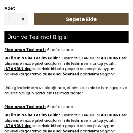
Adet
Sepete Ekle
Ürün ve Teslimat Bilgisi
Planlanan Teslimat :
6 hafta içinde
Bu Ürün Ne ile Teslim Edilir :
Teslimat İSTANBUL içi
40.000₺
üzeri
alışverişlerinizde şirket araçlarımız ile teslimi ve montajı yapılır,
İSTANBUL dışı
ise sizlerle irtibata geçerek seçeceğiniz uygun
nakliye(kargo) firmaları ile
alıcı ödemeli
gönderimi sağlanır.
Ürün gönderime hazır olduğunda, ekibimiz seninle iletişime geçer ve
müsait olduğun hafta için teslimatı planlar.
Planlanan Teslimat :
6 hafta içinde
Bu Ürün Ne ile Teslim Edilir :
Teslimat İSTANBUL içi
40.000₺
üzeri
alışverişlerinizde şirket araçlarımız ile teslimi ve montajı yapılır,
İSTANBUL dışı
ise sizlerle irtibata geçerek seçeceğiniz uygun
nakliye(kargo) firmaları ile
alıcı ödemeli
gönderimi sağlanır.