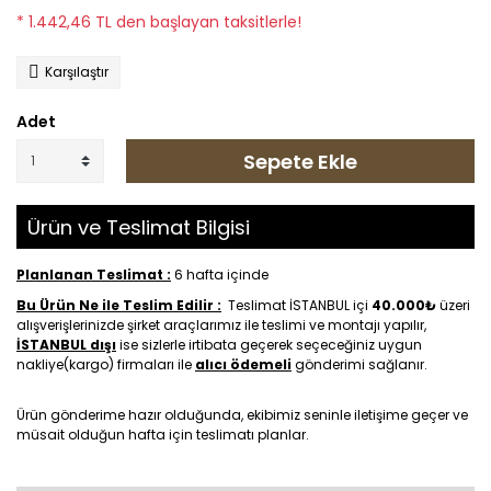
* 1.442,46 TL den başlayan taksitlerle!
Karşılaştır
Adet
Sepete Ekle
Ürün ve Teslimat Bilgisi
Planlanan Teslimat :
6 hafta içinde
Bu Ürün Ne ile Teslim Edilir :
Teslimat İSTANBUL içi
40.000₺
üzeri
alışverişlerinizde şirket araçlarımız ile teslimi ve montajı yapılır,
İSTANBUL dışı
ise sizlerle irtibata geçerek seçeceğiniz uygun
nakliye(kargo) firmaları ile
alıcı ödemeli
gönderimi sağlanır.
Ürün gönderime hazır olduğunda, ekibimiz seninle iletişime geçer ve
müsait olduğun hafta için teslimatı planlar.