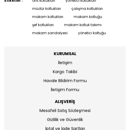
Etiketler :
ofis koltukları
yönetici koltukları
müdür koltukları
çalışma koltukları
makam koltukları
makam koltuğu
şef koltukları
makam koltuk takımı
makam sandalyesi
yönetici koltuğu
KURUMSAL
İletişim
Kargo Takibi
Havale Bildirim Formu
İletişim Formu
ALIŞVERİŞ
Mesafeli Satış Sözleşmesi
Gizlilik ve Güvenlik
İptal ve İade Şartları