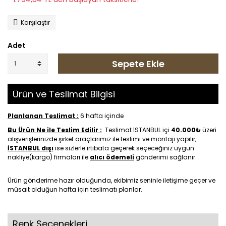
Karşılaştır
Adet
Sepete Ekle
Ürün ve Teslimat Bilgisi
Planlanan Teslimat :
6 hafta içinde
Bu Ürün Ne ile Teslim Edilir :
Teslimat İSTANBUL içi
40.000₺
üzeri
alışverişlerinizde şirket araçlarımız ile teslimi ve montajı yapılır,
İSTANBUL dışı
ise sizlerle irtibata geçerek seçeceğiniz uygun
nakliye(kargo) firmaları ile
alıcı ödemeli
gönderimi sağlanır.
Ürün gönderime hazır olduğunda, ekibimiz seninle iletişime geçer ve
müsait olduğun hafta için teslimatı planlar.
Renk Seçenekleri