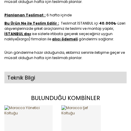
müsait olduğun hafta için teslimatı planlar.
Planlanan Teslimat :
6 hafta içinde
Bu Ürün Ne ile Teslim Edilir :
Teslimat İSTANBUL içi
40.000₺
üzeri
alışverişlerinizde şirket araçlarımız ile teslimi ve montajı yapılır,
İSTANBUL dışı
ise sizlerle irtibata geçerek seçeceğiniz uygun
nakliye(kargo) firmaları ile
alıcı ödemeli
gönderimi sağlanır.
Ürün gönderime hazır olduğunda, ekibimiz seninle iletişime geçer ve
müsait olduğun hafta için teslimatı planlar.
Teknik Bilgi
BULUNDUĞU KOMBİNLER