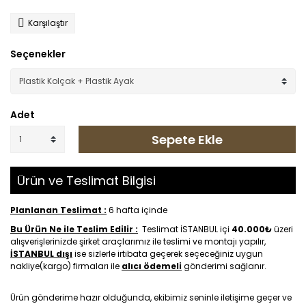
Karşılaştır
Seçenekler
Adet
Sepete Ekle
Ürün ve Teslimat Bilgisi
Planlanan Teslimat :
6 hafta içinde
Bu Ürün Ne ile Teslim Edilir :
Teslimat İSTANBUL içi
40.000₺
üzeri
alışverişlerinizde şirket araçlarımız ile teslimi ve montajı yapılır,
İSTANBUL dışı
ise sizlerle irtibata geçerek seçeceğiniz uygun
nakliye(kargo) firmaları ile
alıcı ödemeli
gönderimi sağlanır.
Ürün gönderime hazır olduğunda, ekibimiz seninle iletişime geçer ve