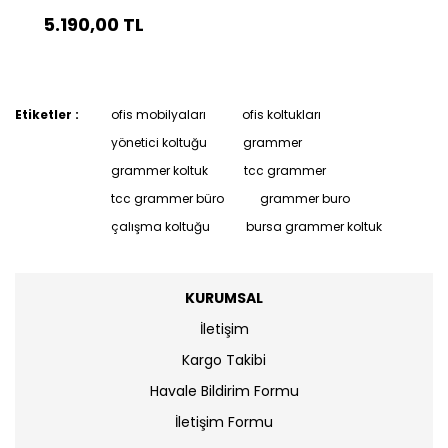
5.190,00 TL
Etiketler :
ofis mobilyaları
ofis koltukları
yönetici koltuğu
grammer
grammer koltuk
tcc grammer
tcc grammer büro
grammer buro
çalışma koltuğu
bursa grammer koltuk
KURUMSAL
İletişim
Kargo Takibi
Havale Bildirim Formu
İletişim Formu