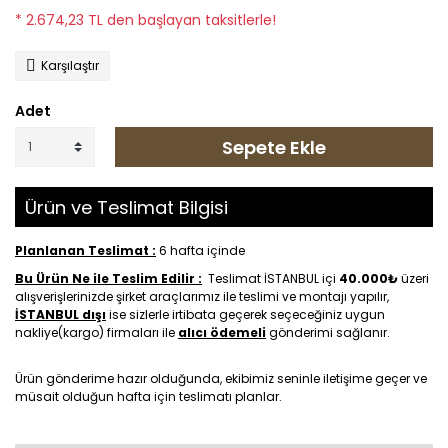
* 2.674,23 TL den başlayan taksitlerle!
Karşılaştır
Adet
Sepete Ekle
Ürün ve Teslimat Bilgisi
Planlanan Teslimat :
6 hafta içinde
Bu Ürün Ne ile Teslim Edilir :
Teslimat İSTANBUL içi
40.000₺
üzeri
alışverişlerinizde şirket araçlarımız ile teslimi ve montajı yapılır,
İSTANBUL dışı
ise sizlerle irtibata geçerek seçeceğiniz uygun
nakliye(kargo) firmaları ile
alıcı ödemeli
gönderimi sağlanır.
Ürün gönderime hazır olduğunda, ekibimiz seninle iletişime geçer ve
müsait olduğun hafta için teslimatı planlar.