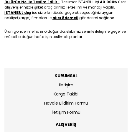
Bu Ürün Ne ile Teslim Edilir :
Teslimat İSTANBUL içi
40.000₺
üzeri
alışverişlerinizde şirket araçlarımız ile teslimi ve montajı yapılır,
İSTANBUL dışı
ise sizlerle irtibata geçerek seçeceğiniz uygun
nakliye(kargo) firmaları ile
alıcı ödemeli
gönderimi sağlanır.
Ürün gönderime hazır olduğunda, ekibimiz seninle iletişime geçer ve
müsait olduğun hafta için teslimatı planlar.
KURUMSAL
İletişim
Kargo Takibi
Havale Bildirim Formu
İletişim Formu
ALIŞVERİŞ