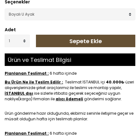
Seçenekler
Adet
Sepete Ekle
Ürün ve Teslimat Bilgisi
Planlanan Teslimat :
6 hafta içinde
Bu Ürün Ne ile Teslim Edilir :
Teslimat İSTANBUL içi
40.000₺
üzeri
alışverişlerinizde şirket araçlarımız ile teslimi ve montajı yapılır,
İSTANBUL dışı
ise sizlerle irtibata geçerek seçeceğiniz uygun
nakliye(kargo) firmaları ile
alıcı ödemeli
gönderimi sağlanır.
Ürün gönderime hazır olduğunda, ekibimiz seninle iletişime geçer ve
müsait olduğun hafta için teslimatı planlar.
Planlanan Teslimat :
6 hafta içinde