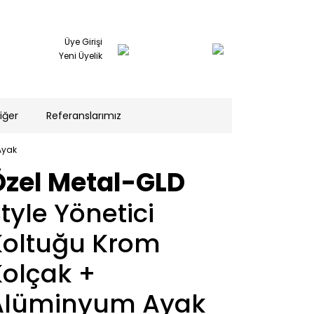
Üye Girişi
Yeni Üyelik
iğer
Referanslarımız
Ayak
Özel Metal-GLD
tyle Yönetici
Koltuğu Krom
Kolçak +
Alüminyum Ayak