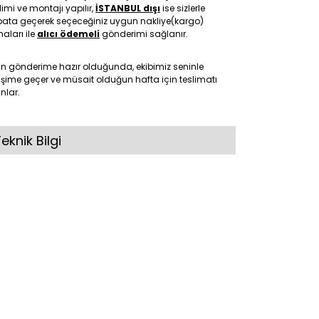
limi ve montajı yapılır,
İSTANBUL dışı
ise sizlerle
ibata geçerek seçeceğiniz uygun nakliye(kargo)
maları ile
alıcı ödemeli
gönderimi sağlanır.
ün gönderime hazır olduğunda, ekibimiz seninle
tişime geçer ve müsait olduğun hafta için teslimatı
nlar.
eknik Bilgi