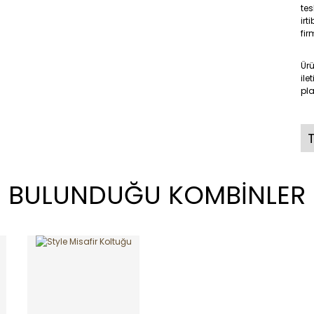
tes
irt
fir
Ür
ile
pla
T
BULUNDUĞU KOMBİNLER