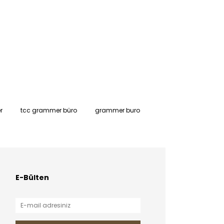
r
tcc grammer büro
grammer buro
E-Bülten