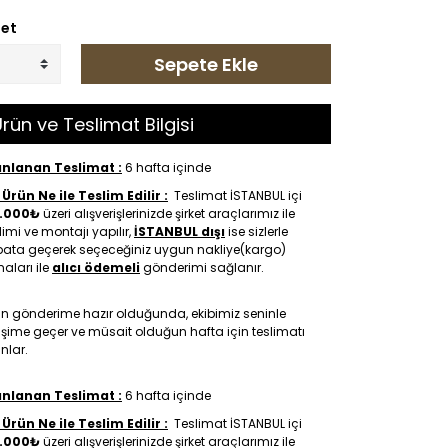
et
Sepete Ekle
rün ve Teslimat Bilgisi
anlanan Teslimat :
6 hafta içinde
Ürün Ne ile Teslim Edilir :
Teslimat İSTANBUL içi
.000₺
üzeri alışverişlerinizde şirket araçlarımız ile
limi ve montajı yapılır,
İSTANBUL dışı
ise sizlerle
ibata geçerek seçeceğiniz uygun nakliye(kargo)
maları ile
alıcı ödemeli
gönderimi sağlanır.
ün gönderime hazır olduğunda, ekibimiz seninle
tişime geçer ve müsait olduğun hafta için teslimatı
nlar.
anlanan Teslimat :
6 hafta içinde
Ürün Ne ile Teslim Edilir :
Teslimat İSTANBUL içi
.000₺
üzeri alışverişlerinizde şirket araçlarımız ile