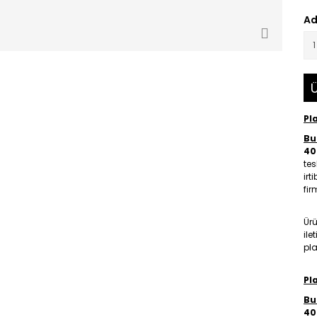
Ad
Ü
Pl
Bu 
40
tes
irt
fir
Ür
ile
pla
Pl
Bu 
40