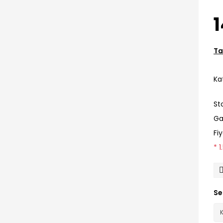
Ta
Ka
St
Ga
Fi
* 
Se