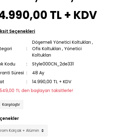
14.990,00 TL
+ KDV
ksit Seçenekleri
Döşemeli Yönetici Koltukları
,
tegori
Ofis Koltukları
,
Yönetici
Koltukları
ok Kodu
Style000CN_2de331
ranti Süresi
48 Ay
yat
14.990,00 TL + KDV
1.549,00 TL den başlayan taksitlerle!
Karşılaştır
çenekler