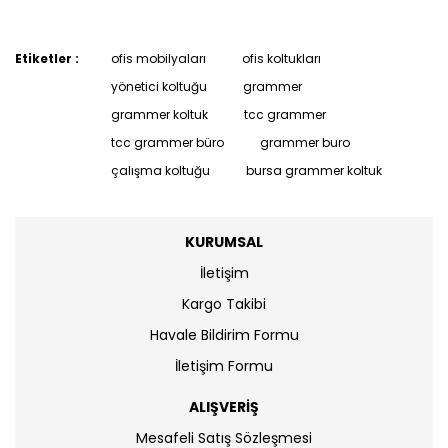
Etiketler :
ofis mobilyaları
ofis koltukları
yönetici koltuğu
grammer
grammer koltuk
tcc grammer
tcc grammer büro
grammer buro
çalışma koltuğu
bursa grammer koltuk
KURUMSAL
İletişim
Kargo Takibi
Havale Bildirim Formu
İletişim Formu
ALIŞVERİŞ
Mesafeli Satış Sözleşmesi