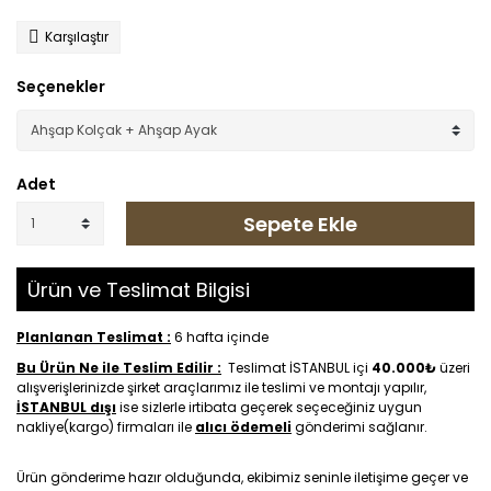
Karşılaştır
Seçenekler
Adet
Sepete Ekle
Ürün ve Teslimat Bilgisi
Planlanan Teslimat :
6 hafta içinde
Bu Ürün Ne ile Teslim Edilir :
Teslimat İSTANBUL içi
40.000₺
üzeri
alışverişlerinizde şirket araçlarımız ile teslimi ve montajı yapılır,
İSTANBUL dışı
ise sizlerle irtibata geçerek seçeceğiniz uygun
nakliye(kargo) firmaları ile
alıcı ödemeli
gönderimi sağlanır.
Ürün gönderime hazır olduğunda, ekibimiz seninle iletişime geçer ve