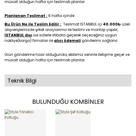
müsait olduğun hafta için teslimatı planlar.
Planlanan Teslimat :
6 hafta içinde
Bu Ürün Ne ile Teslim Edilir :
Teslimat İSTANBUL içi
40.000₺
üzeri
alışverişlerinizde şirket araçlarımız ile teslimi ve montajı yapılır,
İSTANBUL dışı
ise sizlerle irtibata geçerek seçeceğiniz uygun
nakliye(kargo) firmaları ile
alıcı ödemeli
gönderimi sağlanır.
Ürün gönderime hazır olduğunda, ekibimiz seninle iletişime geçer ve
müsait olduğun hafta için teslimatı planlar.
Teknik Bilgi
BULUNDUĞU KOMBİNLER