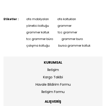
Etiketler :
ofis mobilyaları
ofis koltukları
yönetici koltuğu
grammer
grammer koltuk
tcc grammer
tcc grammer büro
grammer buro
çalışma koltuğu
bursa grammer koltuk
KURUMSAL
İletişim
Kargo Takibi
Havale Bildirim Formu
İletişim Formu
ALIŞVERİŞ