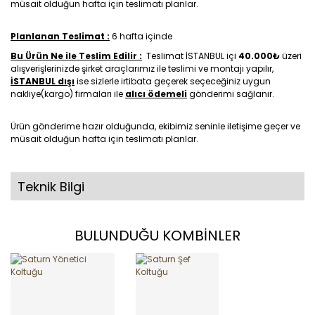
müsait olduğun hafta için teslimatı planlar.
Planlanan Teslimat :
6 hafta içinde
Bu Ürün Ne ile Teslim Edilir :
Teslimat İSTANBUL içi
40.000₺
üzeri
alışverişlerinizde şirket araçlarımız ile teslimi ve montajı yapılır,
İSTANBUL dışı
ise sizlerle irtibata geçerek seçeceğiniz uygun
nakliye(kargo) firmaları ile
alıcı ödemeli
gönderimi sağlanır.
Ürün gönderime hazır olduğunda, ekibimiz seninle iletişime geçer ve
müsait olduğun hafta için teslimatı planlar.
Teknik Bilgi
BULUNDUĞU KOMBİNLER