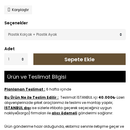
Karşılaştır
Seçenekler
Adet
Sepete Ekle
Ürün ve Teslimat Bilgisi
Planlanan Teslimat :
6 hafta içinde
Bu Ürün Ne ile Teslim Edilir :
Teslimat İSTANBUL içi
40.000₺
üzeri
alışverişlerinizde şirket araçlarımız ile teslimi ve montajı yapılır,
İSTANBUL dışı
ise sizlerle irtibata geçerek seçeceğiniz uygun
nakliye(kargo) firmaları ile
alıcı ödemeli
gönderimi sağlanır.
Ürün gönderime hazır olduğunda, ekibimiz seninle iletişime geçer ve