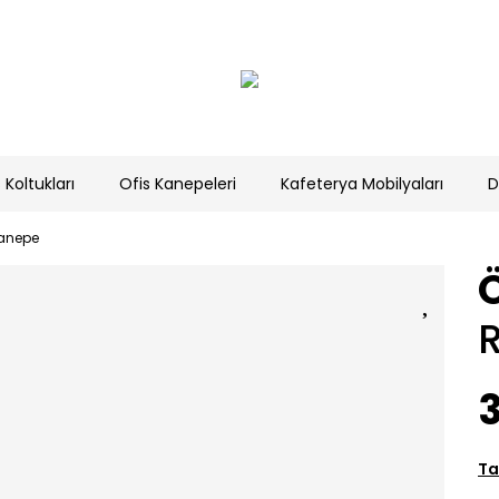
 Koltukları
Ofis Kanepeleri
Kafeterya Mobilyaları
D
Kanepe
R
Ta