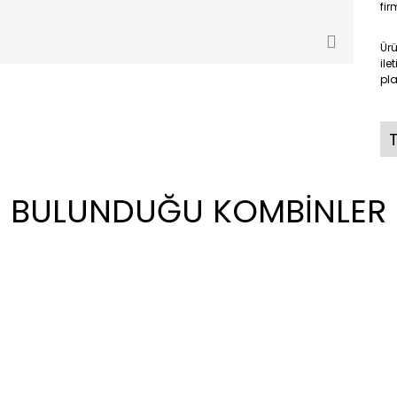
fir
Ür
ile
pla
T
BULUNDUĞU KOMBİNLER