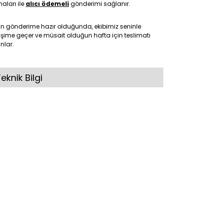
maları ile
alıcı ödemeli
gönderimi sağlanır.
ün gönderime hazır olduğunda, ekibimiz seninle
tişime geçer ve müsait olduğun hafta için teslimatı
nlar.
eknik Bilgi