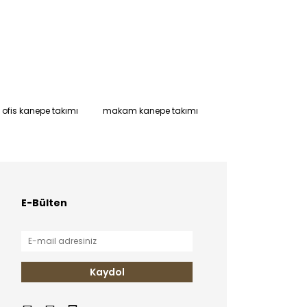
ofis kanepe takımı
makam kanepe takımı
E-Bülten
Kaydol