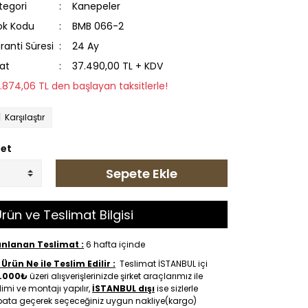
tegori
Kanepeler
ok Kodu
BMB 066-2
ranti Süresi
24 Ay
yat
37.490,00 TL + KDV
3.874,06 TL den başlayan taksitlerle!
Karşılaştır
et
Sepete Ekle
rün ve Teslimat Bilgisi
anlanan Teslimat :
6 hafta içinde
Ürün Ne ile Teslim Edilir :
Teslimat İSTANBUL içi
.000₺
üzeri alışverişlerinizde şirket araçlarımız ile
limi ve montajı yapılır,
İSTANBUL dışı
ise sizlerle
ibata geçerek seçeceğiniz uygun nakliye(kargo)