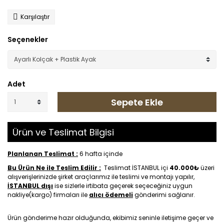
Karşılaştır
Seçenekler
Adet
Sepete Ekle
Ürün ve Teslimat Bilgisi
Planlanan Teslimat :
6 hafta içinde
Bu Ürün Ne ile Teslim Edilir :
Teslimat İSTANBUL içi
40.000₺
üzeri
alışverişlerinizde şirket araçlarımız ile teslimi ve montajı yapılır,
İSTANBUL dışı
ise sizlerle irtibata geçerek seçeceğiniz uygun
nakliye(kargo) firmaları ile
alıcı ödemeli
gönderimi sağlanır.
Ürün gönderime hazır olduğunda, ekibimiz seninle iletişime geçer ve