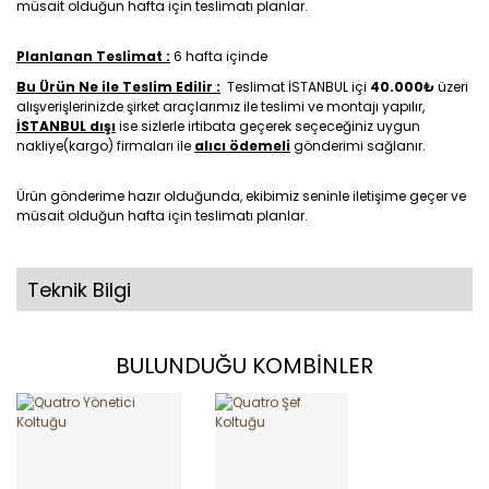
müsait olduğun hafta için teslimatı planlar.
Planlanan Teslimat :
6 hafta içinde
Bu Ürün Ne ile Teslim Edilir :
Teslimat İSTANBUL içi
40.000₺
üzeri
alışverişlerinizde şirket araçlarımız ile teslimi ve montajı yapılır,
İSTANBUL dışı
ise sizlerle irtibata geçerek seçeceğiniz uygun
nakliye(kargo) firmaları ile
alıcı ödemeli
gönderimi sağlanır.
Ürün gönderime hazır olduğunda, ekibimiz seninle iletişime geçer ve
müsait olduğun hafta için teslimatı planlar.
Teknik Bilgi
BULUNDUĞU KOMBİNLER