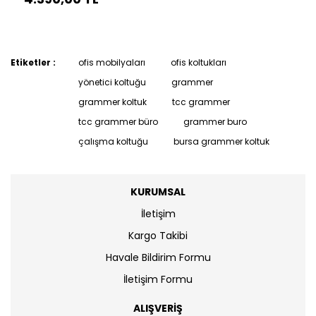
Etiketler :
ofis mobilyaları
ofis koltukları
yönetici koltuğu
grammer
grammer koltuk
tcc grammer
tcc grammer büro
grammer buro
çalışma koltuğu
bursa grammer koltuk
KURUMSAL
İletişim
Kargo Takibi
Havale Bildirim Formu
İletişim Formu
ALIŞVERİŞ