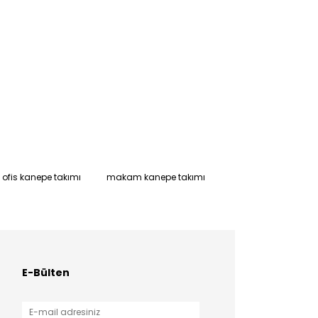
ofis kanepe takımı
makam kanepe takımı
E-Bülten