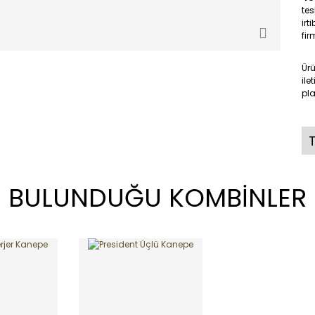
tes
irt
fir
Ür
ile
pla
T
BULUNDUĞU KOMBİNLER