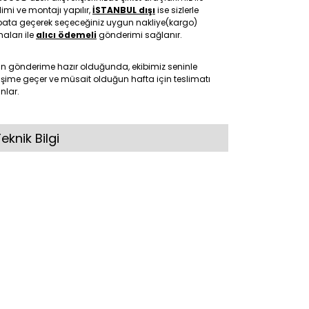
limi ve montajı yapılır,
İSTANBUL dışı
ise sizlerle
ibata geçerek seçeceğiniz uygun nakliye(kargo)
maları ile
alıcı ödemeli
gönderimi sağlanır.
ün gönderime hazır olduğunda, ekibimiz seninle
tişime geçer ve müsait olduğun hafta için teslimatı
nlar.
eknik Bilgi