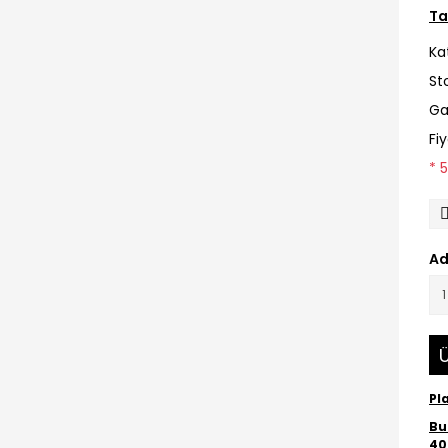
Ta
Ka
St
Ga
Fi
* 
Ad
Ü
Pl
Bu 
40