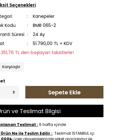
ksit Seçenekleri
tegori
Kanepeler
ok Kodu
BMB 065-2
ranti Süresi
24 Ay
yat
51.790,00 TL + KDV
5.351,76 TL den başlayan taksitlerle!
Karşılaştır
et
Sepete Ekle
rün ve Teslimat Bilgisi
anlanan Teslimat :
6 hafta içinde
Ürün Ne ile Teslim Edilir :
Teslimat İSTANBUL içi
.000₺
üzeri alışverişlerinizde şirket araçlarımız ile