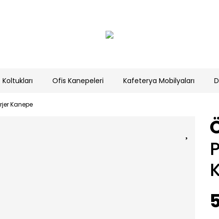
 Koltukları
Ofis Kanepeleri
Kafeterya Mobilyaları
D
erjer Kanepe
P
5