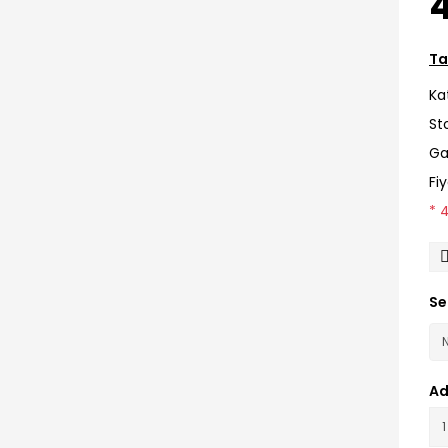
Ta
Ka
St
Ga
Fi
* 
Se
Ad