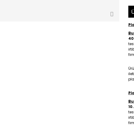
Ü
Pl
Bu 
40
tes
irt
fir
Ür
ile
pla
Pl
Bu 
10
tes
irt
fir