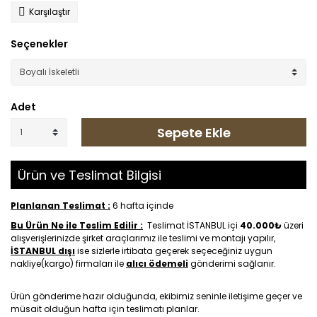
Karşılaştır
Seçenekler
Adet
Sepete Ekle
Ürün ve Teslimat Bilgisi
Planlanan Teslimat :
6 hafta içinde
Bu Ürün Ne ile Teslim Edilir :
Teslimat İSTANBUL içi
40.000₺
üzeri
alışverişlerinizde şirket araçlarımız ile teslimi ve montajı yapılır,
İSTANBUL dışı
ise sizlerle irtibata geçerek seçeceğiniz uygun
nakliye(kargo) firmaları ile
alıcı ödemeli
gönderimi sağlanır.
Ürün gönderime hazır olduğunda, ekibimiz seninle iletişime geçer ve
müsait olduğun hafta için teslimatı planlar.