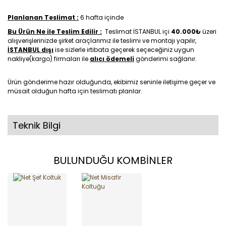
Planlanan Teslimat :
6 hafta içinde
Bu Ürün Ne ile Teslim Edilir :
Teslimat İSTANBUL içi
40.000₺
üzeri
alışverişlerinizde şirket araçlarımız ile teslimi ve montajı yapılır,
İSTANBUL dışı
ise sizlerle irtibata geçerek seçeceğiniz uygun
nakliye(kargo) firmaları ile
alıcı ödemeli
gönderimi sağlanır.
Ürün gönderime hazır olduğunda, ekibimiz seninle iletişime geçer ve
müsait olduğun hafta için teslimatı planlar.
Teknik Bilgi
BULUNDUĞU KOMBİNLER