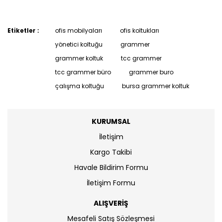
Etiketler :
ofis mobilyaları
ofis koltukları
yönetici koltuğu
grammer
grammer koltuk
tcc grammer
tcc grammer büro
grammer buro
çalışma koltuğu
bursa grammer koltuk
KURUMSAL
İletişim
Kargo Takibi
Havale Bildirim Formu
İletişim Formu
ALIŞVERİŞ
Mesafeli Satış Sözleşmesi