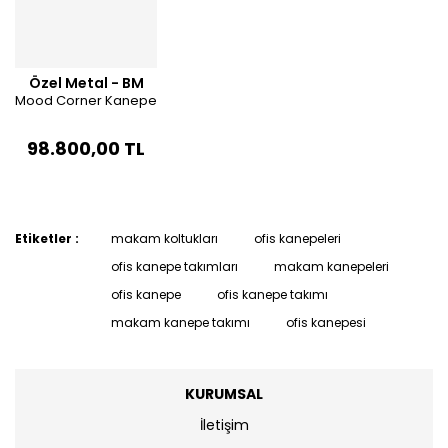
Özel Metal - BM
Mood Corner Kanepe
98.800,00 TL
Etiketler :
makam koltukları
ofis kanepeleri
ofis kanepe takımları
makam kanepeleri
ofis kanepe
ofis kanepe takımı
makam kanepe takımı
ofis kanepesi
KURUMSAL
İletişim