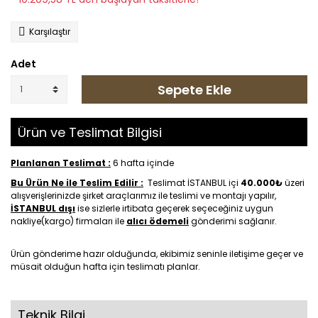
Karşılaştır
Adet
Sepete Ekle
Ürün ve Teslimat Bilgisi
Planlanan Teslimat :
6 hafta içinde
Bu Ürün Ne ile Teslim Edilir :
Teslimat İSTANBUL içi
40.000₺
üzeri
alışverişlerinizde şirket araçlarımız ile teslimi ve montajı yapılır,
İSTANBUL dışı
ise sizlerle irtibata geçerek seçeceğiniz uygun
nakliye(kargo) firmaları ile
alıcı ödemeli
gönderimi sağlanır.
Ürün gönderime hazır olduğunda, ekibimiz seninle iletişime geçer ve
müsait olduğun hafta için teslimatı planlar.
Teknik Bilgi