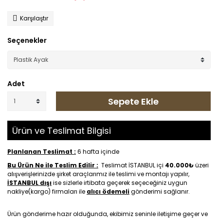
Karşılaştır
Seçenekler
Adet
Sepete Ekle
Ürün ve Teslimat Bilgisi
Planlanan Teslimat :
6 hafta içinde
Bu Ürün Ne ile Teslim Edilir :
Teslimat İSTANBUL içi
40.000₺
üzeri
alışverişlerinizde şirket araçlarımız ile teslimi ve montajı yapılır,
İSTANBUL dışı
ise sizlerle irtibata geçerek seçeceğiniz uygun
nakliye(kargo) firmaları ile
alıcı ödemeli
gönderimi sağlanır.
Ürün gönderime hazır olduğunda, ekibimiz seninle iletişime geçer ve