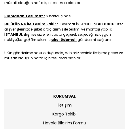
müsait olduğun hafta için teslimatı planlar.
Planlanan Teslimat :
6 hafta içinde
Bu Ürün Ne ile Teslim Edilir :
Teslimat İSTANBUL içi
40.000₺
üzeri
alışverişlerinizde şirket araçlarımız ile teslimi ve montajı yapılır,
İSTANBUL dışı
ise sizlerle irtibata geçerek seçeceğiniz uygun
nakliye(kargo) firmaları ile
alıcı ödemeli
gönderimi sağlanır.
Ürün gönderime hazır olduğunda, ekibimiz seninle iletişime geçer ve
müsait olduğun hafta için teslimatı planlar.
KURUMSAL
İletişim
Kargo Takibi
Havale Bildirim Formu