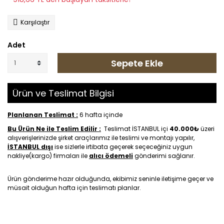
Karşılaştır
Adet
Sepete Ekle
Ürün ve Teslimat Bilgisi
Planlanan Teslimat :
6 hafta içinde
Bu Ürün Ne ile Teslim Edilir :
Teslimat İSTANBUL içi
40.000₺
üzeri
alışverişlerinizde şirket araçlarımız ile teslimi ve montajı yapılır,
İSTANBUL dışı
ise sizlerle irtibata geçerek seçeceğiniz uygun
nakliye(kargo) firmaları ile
alıcı ödemeli
gönderimi sağlanır.
Ürün gönderime hazır olduğunda, ekibimiz seninle iletişime geçer ve
müsait olduğun hafta için teslimatı planlar.