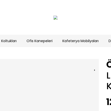
 Koltukları
Ofis Kanepeleri
Kafeterya Mobilyaları
D
Ö
L
K
1