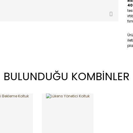
40
tes
irt
fir
Ür
ile
pla
BULUNDUĞU KOMBİNLER