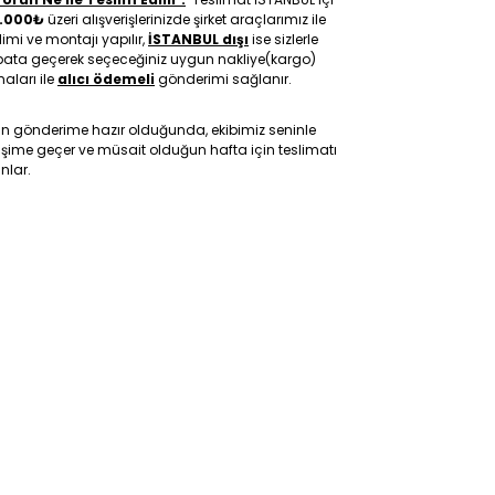
.000₺
üzeri alışverişlerinizde şirket araçlarımız ile
limi ve montajı yapılır,
İSTANBUL dışı
ise sizlerle
ibata geçerek seçeceğiniz uygun nakliye(kargo)
maları ile
alıcı ödemeli
gönderimi sağlanır.
ün gönderime hazır olduğunda, ekibimiz seninle
tişime geçer ve müsait olduğun hafta için teslimatı
nlar.