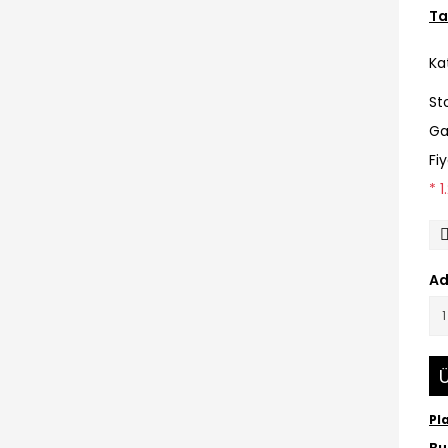
Ta
Ka
St
Ga
Fi
* 
Ad
Ü
Pl
Bu 