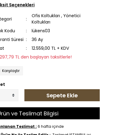
ksit Seçenekleri
Ofis Koltukları
,
Yönetici
tegori
Koltukları
ok Kodu
lükens03
ranti Süresi
36 Ay
yat
12.559,00 TL + KDV
1.297,79 TL den başlayan taksitlerle!
Karşılaştır
et
Sepete Ekle
rün ve Teslimat Bilgisi
anlanan Teslimat :
6 hafta içinde
Ürün Ne ile Teslim Edilir :
Teslimat İSTANBUL içi