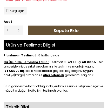
Karşılaştır
Adet
Sepete Ekle
Ürün ve Teslimat Bilgisi
Planlanan Teslimat :
6 hafta içinde
Bu Ürün Ne ile Teslim Edilir :
Teslimat İSTANBUL içi
40.000₺
üzeri
alışverişlerinizde şirket araçlarımız ile teslimi ve montajı yapılır,
İSTANBUL dışı
ise sizlerle irtibata geçerek seçeceğiniz uygun
nakliye(kargo) firmaları ile
alıcı ödemeli
gönderimi sağlanır.
Ürün gönderime hazır olduğunda, ekibimiz seninle iletişime geçer ve
müsait olduğun hafta için teslimatı planlar.
Teknik Bilgi