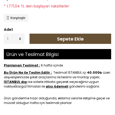
* 1.771,04 TL den başlayan taksitlerle!
Karşılaştır
Adet
Sepete Ekle
Ürün ve Teslimat Bilgisi
Planlanan Teslimat :
6 hafta içinde
Bu Ürün Ne ile Teslim Edilir :
Teslimat İSTANBUL içi
40.000₺
üzeri
alışverişlerinizde şirket araçlarımız ile teslimi ve montajı yapılır,
İSTANBUL dışı
ise sizlerle irtibata geçerek seçeceğiniz uygun
nakliye(kargo) firmaları ile
alıcı ödemeli
gönderimi sağlanır.
Ürün gönderime hazır olduğunda, ekibimiz seninle iletişime geçer ve
müsait olduğun hafta için teslimatı planlar.