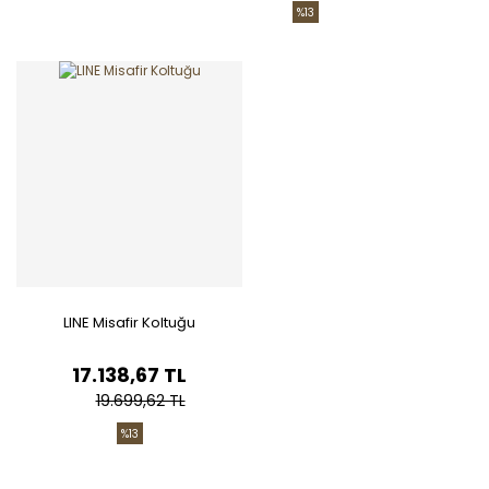
%13
LINE Misafir Koltuğu
17.138,67 TL
19.699,62 TL
%13