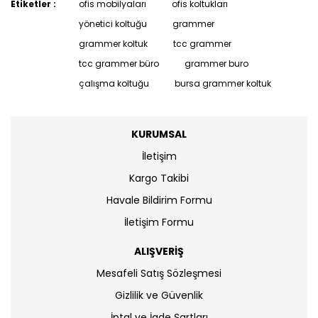
Etiketler :
ofis mobilyaları
ofis koltukları
yönetici koltuğu
grammer
grammer koltuk
tcc grammer
tcc grammer büro
grammer buro
çalışma koltuğu
bursa grammer koltuk
KURUMSAL
İletişim
Kargo Takibi
Havale Bildirim Formu
İletişim Formu
ALIŞVERİŞ
Mesafeli Satış Sözleşmesi
Gizlilik ve Güvenlik
İptal ve İade Şartları