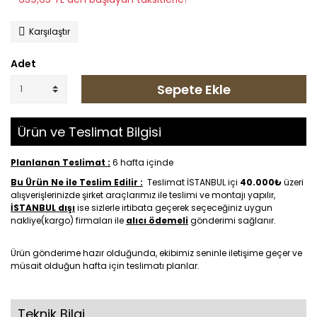
Karşılaştır
Adet
Sepete Ekle
Ürün ve Teslimat Bilgisi
Planlanan Teslimat :
6 hafta içinde
Bu Ürün Ne ile Teslim Edilir :
Teslimat İSTANBUL içi
40.000₺
üzeri
alışverişlerinizde şirket araçlarımız ile teslimi ve montajı yapılır,
İSTANBUL dışı
ise sizlerle irtibata geçerek seçeceğiniz uygun
nakliye(kargo) firmaları ile
alıcı ödemeli
gönderimi sağlanır.
Ürün gönderime hazır olduğunda, ekibimiz seninle iletişime geçer ve
müsait olduğun hafta için teslimatı planlar.
Teknik Bilgi