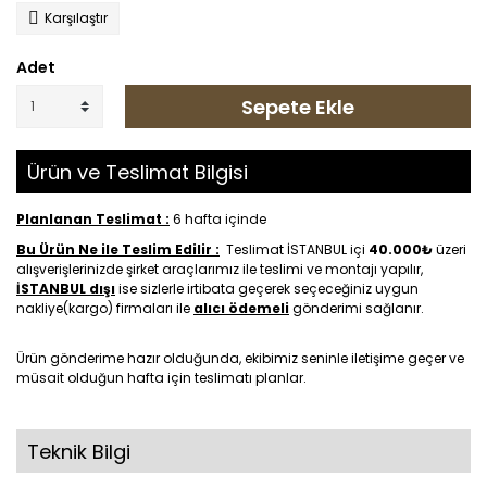
Karşılaştır
Adet
Sepete Ekle
Ürün ve Teslimat Bilgisi
Planlanan Teslimat :
6 hafta içinde
Bu Ürün Ne ile Teslim Edilir :
Teslimat İSTANBUL içi
40.000₺
üzeri
alışverişlerinizde şirket araçlarımız ile teslimi ve montajı yapılır,
İSTANBUL dışı
ise sizlerle irtibata geçerek seçeceğiniz uygun
nakliye(kargo) firmaları ile
alıcı ödemeli
gönderimi sağlanır.
Ürün gönderime hazır olduğunda, ekibimiz seninle iletişime geçer ve
müsait olduğun hafta için teslimatı planlar.
Teknik Bilgi