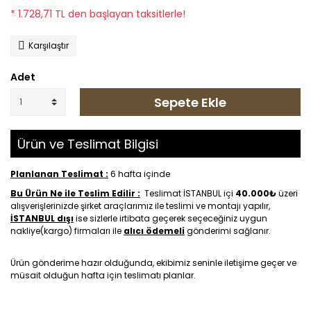
* 1.728,71 TL den başlayan taksitlerle!
Karşılaştır
Adet
Sepete Ekle
Ürün ve Teslimat Bilgisi
Planlanan Teslimat :
6 hafta içinde
Bu Ürün Ne ile Teslim Edilir :
Teslimat İSTANBUL içi
40.000₺
üzeri
alışverişlerinizde şirket araçlarımız ile teslimi ve montajı yapılır,
İSTANBUL dışı
ise sizlerle irtibata geçerek seçeceğiniz uygun
nakliye(kargo) firmaları ile
alıcı ödemeli
gönderimi sağlanır.
Ürün gönderime hazır olduğunda, ekibimiz seninle iletişime geçer ve
müsait olduğun hafta için teslimatı planlar.