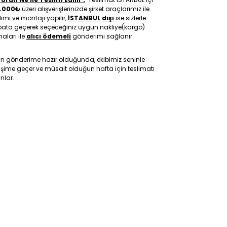
.000₺
üzeri alışverişlerinizde şirket araçlarımız ile
limi ve montajı yapılır,
İSTANBUL dışı
ise sizlerle
ibata geçerek seçeceğiniz uygun nakliye(kargo)
maları ile
alıcı ödemeli
gönderimi sağlanır.
ün gönderime hazır olduğunda, ekibimiz seninle
tişime geçer ve müsait olduğun hafta için teslimatı
nlar.