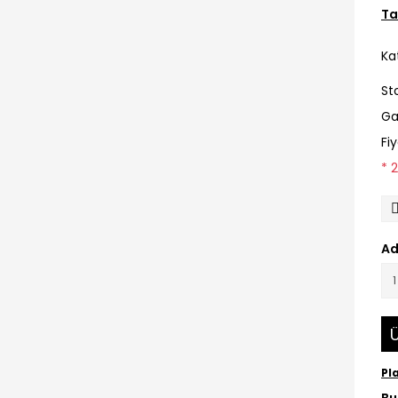
Ta
Ka
St
Ga
Fi
* 
Ad
Ü
Pl
Bu 