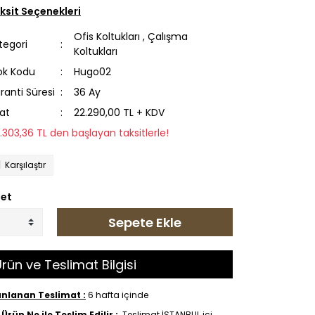
ksit Seçenekleri
Ofis Koltukları
,
Çalışma
tegori
Koltukları
ok Kodu
Hugo02
ranti Süresi
36 Ay
yat
22.290,00 TL + KDV
2.303,36 TL den başlayan taksitlerle!
Karşılaştır
et
Sepete Ekle
rün ve Teslimat Bilgisi
anlanan Teslimat :
6 hafta içinde
Ürün Ne ile Teslim Edilir :
Teslimat İSTANBUL içi