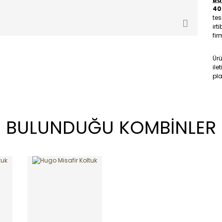
40
tes
irt
fir
Ür
ile
pla
BULUNDUĞU KOMBİNLER