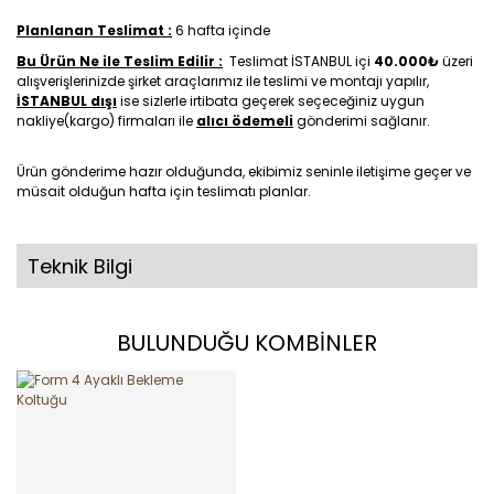
Planlanan Teslimat :
6 hafta içinde
Bu Ürün Ne ile Teslim Edilir :
Teslimat İSTANBUL içi
40.000₺
üzeri
alışverişlerinizde şirket araçlarımız ile teslimi ve montajı yapılır,
İSTANBUL dışı
ise sizlerle irtibata geçerek seçeceğiniz uygun
nakliye(kargo) firmaları ile
alıcı ödemeli
gönderimi sağlanır.
Ürün gönderime hazır olduğunda, ekibimiz seninle iletişime geçer ve
müsait olduğun hafta için teslimatı planlar.
Teknik Bilgi
BULUNDUĞU KOMBİNLER