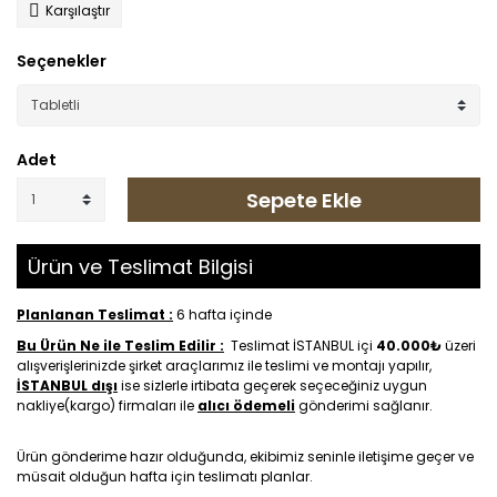
Karşılaştır
Seçenekler
Adet
Sepete Ekle
Ürün ve Teslimat Bilgisi
Planlanan Teslimat :
6 hafta içinde
Bu Ürün Ne ile Teslim Edilir :
Teslimat İSTANBUL içi
40.000₺
üzeri
alışverişlerinizde şirket araçlarımız ile teslimi ve montajı yapılır,
İSTANBUL dışı
ise sizlerle irtibata geçerek seçeceğiniz uygun
nakliye(kargo) firmaları ile
alıcı ödemeli
gönderimi sağlanır.
Ürün gönderime hazır olduğunda, ekibimiz seninle iletişime geçer ve
müsait olduğun hafta için teslimatı planlar.