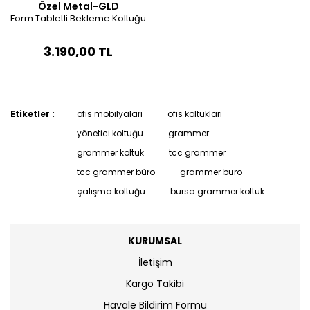
Özel Metal-GLD
Form Tabletli Bekleme Koltuğu
3.190,00 TL
Etiketler :
ofis mobilyaları
ofis koltukları
yönetici koltuğu
grammer
grammer koltuk
tcc grammer
tcc grammer büro
grammer buro
çalışma koltuğu
bursa grammer koltuk
KURUMSAL
İletişim
Kargo Takibi
Havale Bildirim Formu