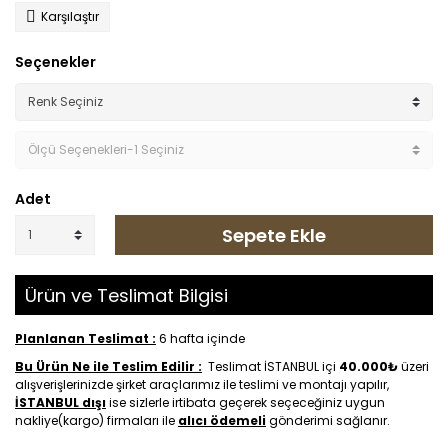
Karşılaştır
Seçenekler
Adet
Sepete Ekle
Ürün ve Teslimat Bilgisi
Planlanan Teslimat :
6 hafta içinde
Bu Ürün Ne ile Teslim Edilir :
Teslimat İSTANBUL içi
40.000₺
üzeri
alışverişlerinizde şirket araçlarımız ile teslimi ve montajı yapılır,
İSTANBUL dışı
ise sizlerle irtibata geçerek seçeceğiniz uygun
nakliye(kargo) firmaları ile
alıcı ödemeli
gönderimi sağlanır.