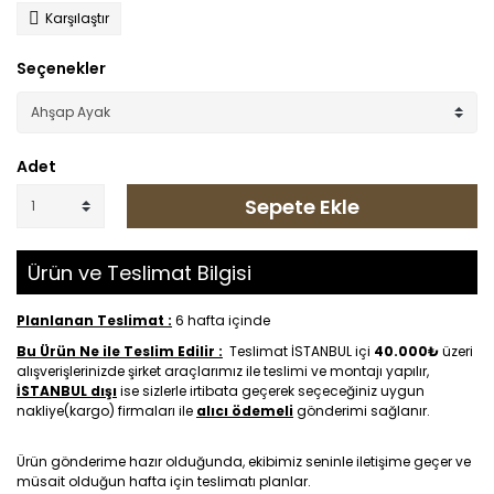
Karşılaştır
Seçenekler
Adet
Sepete Ekle
Ürün ve Teslimat Bilgisi
Planlanan Teslimat :
6 hafta içinde
Bu Ürün Ne ile Teslim Edilir :
Teslimat İSTANBUL içi
40.000₺
üzeri
alışverişlerinizde şirket araçlarımız ile teslimi ve montajı yapılır,
İSTANBUL dışı
ise sizlerle irtibata geçerek seçeceğiniz uygun
nakliye(kargo) firmaları ile
alıcı ödemeli
gönderimi sağlanır.
Ürün gönderime hazır olduğunda, ekibimiz seninle iletişime geçer ve
müsait olduğun hafta için teslimatı planlar.