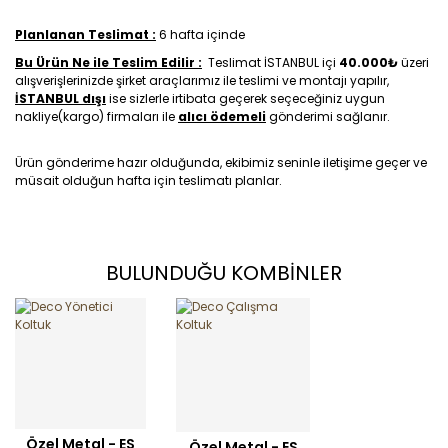
Planlanan Teslimat :
6 hafta içinde
Bu Ürün Ne ile Teslim Edilir :
Teslimat İSTANBUL içi
40.000₺
üzeri
alışverişlerinizde şirket araçlarımız ile teslimi ve montajı yapılır,
İSTANBUL dışı
ise sizlerle irtibata geçerek seçeceğiniz uygun
nakliye(kargo) firmaları ile
alıcı ödemeli
gönderimi sağlanır.
Ürün gönderime hazır olduğunda, ekibimiz seninle iletişime geçer ve
müsait olduğun hafta için teslimatı planlar.
BULUNDUĞU KOMBİNLER
Özel Metal - ES
Özel Metal - ES