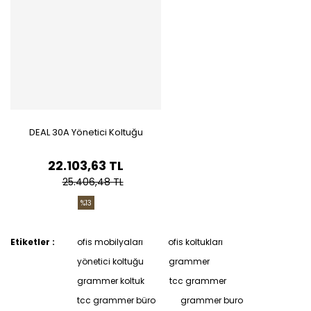
DEAL 30A Yönetici Koltuğu
22.103,63 TL
25.406,48 TL
%13
Etiketler :
ofis mobilyaları
ofis koltukları
yönetici koltuğu
grammer
grammer koltuk
tcc grammer
tcc grammer büro
grammer buro