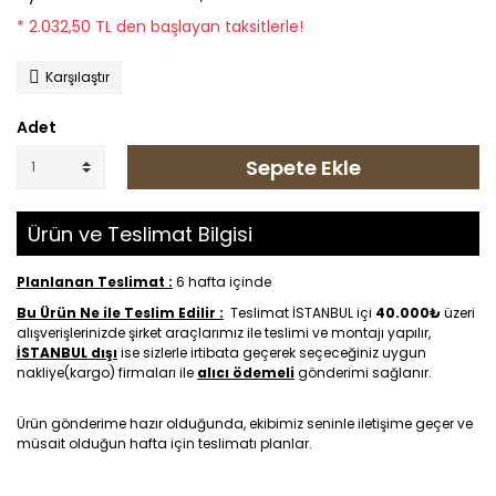
* 2.032,50 TL den başlayan taksitlerle!
Karşılaştır
Adet
Sepete Ekle
Ürün ve Teslimat Bilgisi
Planlanan Teslimat :
6 hafta içinde
Bu Ürün Ne ile Teslim Edilir :
Teslimat İSTANBUL içi
40.000₺
üzeri
alışverişlerinizde şirket araçlarımız ile teslimi ve montajı yapılır,
İSTANBUL dışı
ise sizlerle irtibata geçerek seçeceğiniz uygun
nakliye(kargo) firmaları ile
alıcı ödemeli
gönderimi sağlanır.
Ürün gönderime hazır olduğunda, ekibimiz seninle iletişime geçer ve
müsait olduğun hafta için teslimatı planlar.