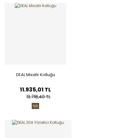
DEAL Misafir Koltuğu
11.935,01 TL
13.718,40 TL
%13