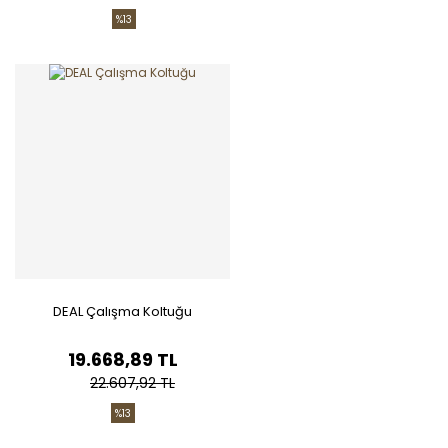
%13
DEAL Çalışma Koltuğu
19.668,89 TL
22.607,92 TL
%13