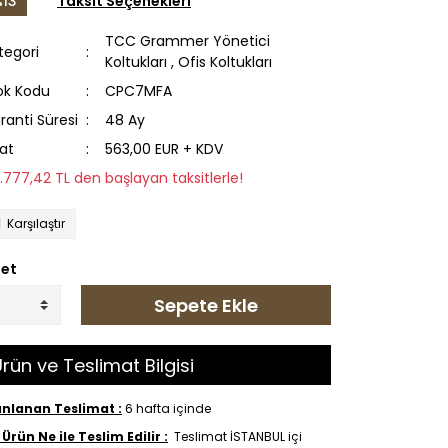
13
Taksit Seçenekleri
TCC Grammer Yönetici
tegori
Koltukları
,
Ofis Koltukları
ok Kodu
CPC7MFA
ranti Süresi
48 Ay
yat
563,00 EUR + KDV
2.777,42 TL den başlayan taksitlerle!
Karşılaştır
et
Sepete Ekle
rün ve Teslimat Bilgisi
anlanan Teslimat :
6 hafta içinde
Ürün Ne ile Teslim Edilir :
Teslimat İSTANBUL içi