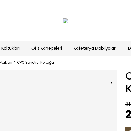
 Koltukları
Ofis Kanepeleri
Kafeterya Mobilyaları
D
tukları
CPC Yönetici Koltuğu
C
3
2