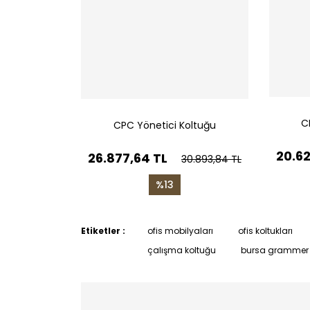
C
CPC Yönetici Koltuğu
20.62
26.877,64 TL
30.893,84 TL
%13
Etiketler :
ofis mobilyaları
ofis koltukları
çalışma koltuğu
bursa grammer 