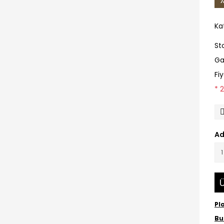
%
Ka
St
Ga
Fi
* 
Ad
Ü
Pl
Bu 