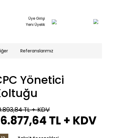
Üye Girişi
Yeni Üyelik
iğer
Referanslarımız
PC Yönetici
Koltuğu
0.893,84 TL
+ KDV
6.877,64 TL
+ KDV