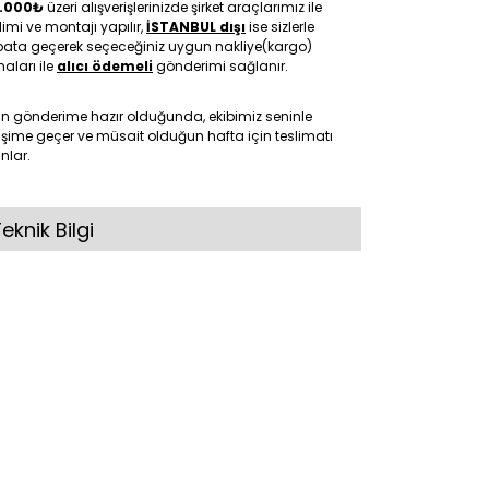
.000₺
üzeri alışverişlerinizde şirket araçlarımız ile
limi ve montajı yapılır,
İSTANBUL dışı
ise sizlerle
ibata geçerek seçeceğiniz uygun nakliye(kargo)
maları ile
alıcı ödemeli
gönderimi sağlanır.
ün gönderime hazır olduğunda, ekibimiz seninle
tişime geçer ve müsait olduğun hafta için teslimatı
nlar.
eknik Bilgi