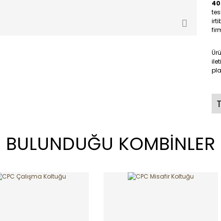
40
tes
irt
fir
Ür
ile
pla
T
BULUNDUĞU KOMBİNLER