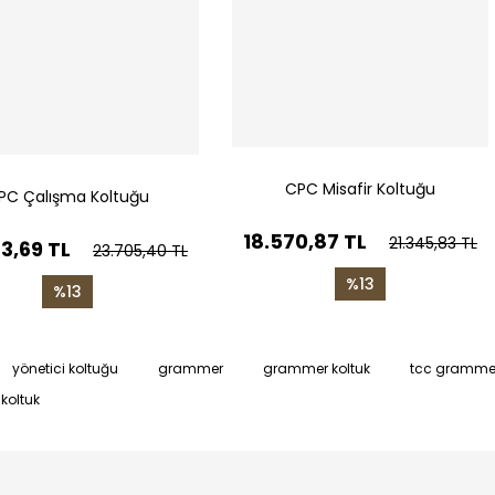
CPC Misafir Koltuğu
PC Çalışma Koltuğu
18.570,87 TL
21.345,83 TL
3,69 TL
23.705,40 TL
%13
%13
yönetici koltuğu
grammer
grammer koltuk
tcc gramme
koltuk