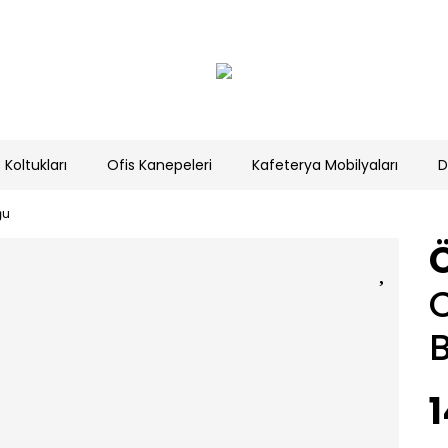
 Koltukları
Ofis Kanepeleri
Kafeterya Mobilyaları
D
ğu
C
1