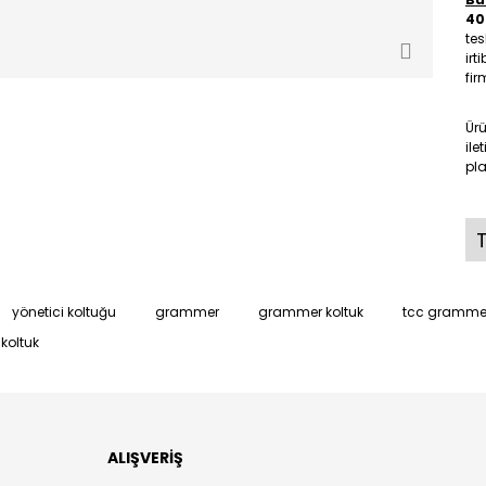
40
tes
irt
fir
Ür
ile
pla
T
yönetici koltuğu
grammer
grammer koltuk
tcc gramme
koltuk
ALIŞVERİŞ