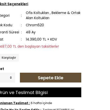
ksit Seçenekleri
Ofis Koltukları
,
Bekleme & Ortak
tegori
Alan Koltukları
ok Kodu
Chrom520
ranti Süresi
48 Ay
yat
14.390,00 TL + KDV
1.487,00 TL den başlayan taksitlerle!
Karşılaştır
et
Sepete Ekle
rün ve Teslimat Bilgisi
anlanan Teslimat :
6 hafta içinde
Ürün Ne ile Teslim Edilir :
Teslimat İSTANBUL içi