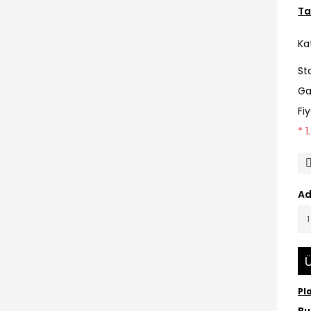
Ta
Ka
St
Ga
Fi
* 
Ad
Ü
Pl
Bu 