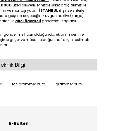
.000₺
üzeri alışverişlerinizde şirket araçlarımız ile
limi ve montajı yapılır,
İSTANBUL dışı
ise sizlerle
ibata geçerek seçeceğiniz uygun nakliye(kargo)
maları ile
alıcı ödemeli
gönderimi sağlanır.
ün gönderime hazır olduğunda, ekibimiz seninle
tişime geçer ve müsait olduğun hafta için teslimatı
nlar.
eknik Bilgi
r
tcc grammer büro
grammer buro
E-Bülten