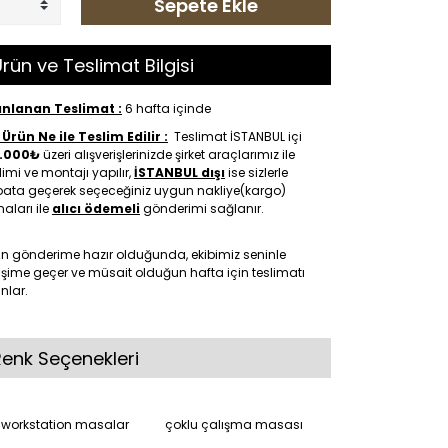
Sepete Ekle
rün ve Teslimat Bilgisi
anlanan Teslimat :
6 hafta içinde
Ürün Ne ile Teslim Edilir :
Teslimat İSTANBUL içi
.000₺
üzeri alışverişlerinizde şirket araçlarımız ile
limi ve montajı yapılır,
İSTANBUL dışı
ise sizlerle
ibata geçerek seçeceğiniz uygun nakliye(kargo)
maları ile
alıcı ödemeli
gönderimi sağlanır.
ün gönderime hazır olduğunda, ekibimiz seninle
tişime geçer ve müsait olduğun hafta için teslimatı
nlar.
Renk Seçenekleri
workstation masalar
çoklu çalışma masası