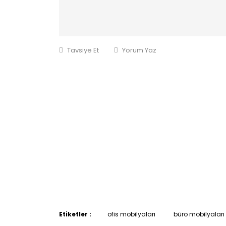
Tavsiye Et
Yorum Yaz
Etiketler :
ofis mobilyaları
büro mobilyaları