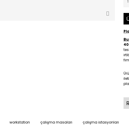
Ü
Pl
Bu 
40
tes
irt
fir
Ür
ile
pla
workstation
çalışma masaları
çalışma istasyonları