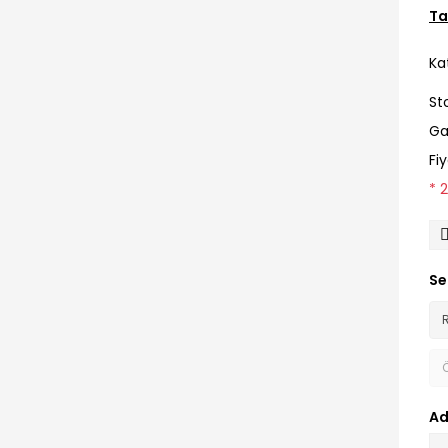
Ta
Ka
St
Ga
Fi
* 
Se
Ad