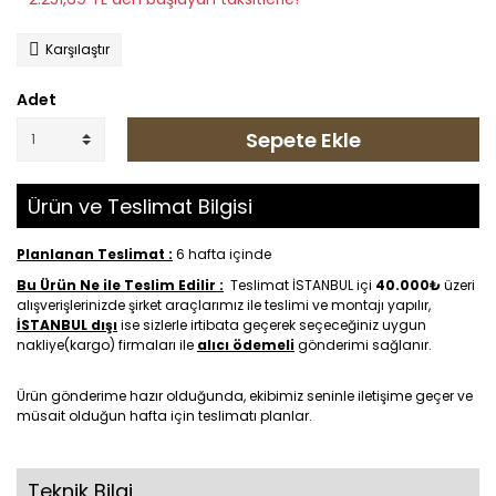
Karşılaştır
Adet
Sepete Ekle
Ürün ve Teslimat Bilgisi
Planlanan Teslimat :
6 hafta içinde
Bu Ürün Ne ile Teslim Edilir :
Teslimat İSTANBUL içi
40.000₺
üzeri
alışverişlerinizde şirket araçlarımız ile teslimi ve montajı yapılır,
İSTANBUL dışı
ise sizlerle irtibata geçerek seçeceğiniz uygun
nakliye(kargo) firmaları ile
alıcı ödemeli
gönderimi sağlanır.
Ürün gönderime hazır olduğunda, ekibimiz seninle iletişime geçer ve
müsait olduğun hafta için teslimatı planlar.
Teknik Bilgi