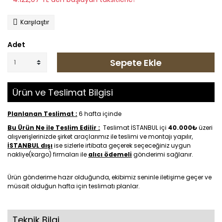
Karşılaştır
Adet
Sepete Ekle
Ürün ve Teslimat Bilgisi
Planlanan Teslimat :
6 hafta içinde
Bu Ürün Ne ile Teslim Edilir :
Teslimat İSTANBUL içi
40.000₺
üzeri
alışverişlerinizde şirket araçlarımız ile teslimi ve montajı yapılır,
İSTANBUL dışı
ise sizlerle irtibata geçerek seçeceğiniz uygun
nakliye(kargo) firmaları ile
alıcı ödemeli
gönderimi sağlanır.
Ürün gönderime hazır olduğunda, ekibimiz seninle iletişime geçer ve
müsait olduğun hafta için teslimatı planlar.
Teknik Bilgi