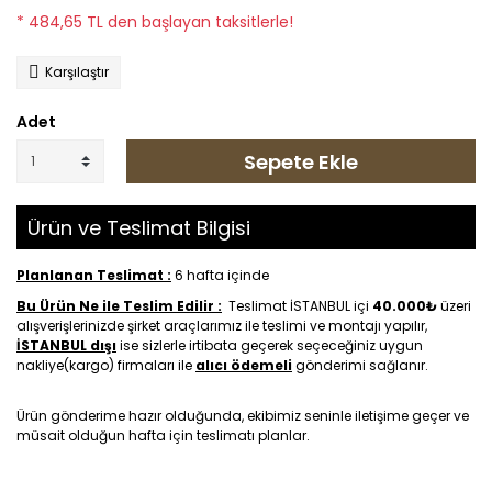
* 484,65 TL den başlayan taksitlerle!
Karşılaştır
Adet
Sepete Ekle
Ürün ve Teslimat Bilgisi
Planlanan Teslimat :
6 hafta içinde
Bu Ürün Ne ile Teslim Edilir :
Teslimat İSTANBUL içi
40.000₺
üzeri
alışverişlerinizde şirket araçlarımız ile teslimi ve montajı yapılır,
İSTANBUL dışı
ise sizlerle irtibata geçerek seçeceğiniz uygun
nakliye(kargo) firmaları ile
alıcı ödemeli
gönderimi sağlanır.
Ürün gönderime hazır olduğunda, ekibimiz seninle iletişime geçer ve
müsait olduğun hafta için teslimatı planlar.