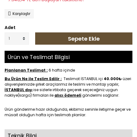
Karşılaştır
Adet
Sepete Ekle
Ürün ve Teslimat Bilgisi
Planlanan Teslimat :
6 hafta içinde
Bu Ürün Ne ile Teslim Edilir :
Teslimat İSTANBUL içi
40.000₺
üzeri
alışverişlerinizde şirket araçlarımız ile teslimi ve montajı yapılır,
İSTANBUL dışı
ise sizlerle irtibata geçerek seçeceğiniz uygun
nakliye(kargo) firmaları ile
alıcı ödemeli
gönderimi sağlanır.
Ürün gönderime hazır olduğunda, ekibimiz seninle iletişime geçer ve
müsait olduğun hafta için teslimatı planlar.
Teknik Bilgi