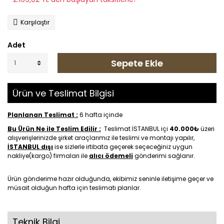
Karşılaştır
Adet
Sepete Ekle
Ürün ve Teslimat Bilgisi
Planlanan Teslimat :
6 hafta içinde
Bu Ürün Ne ile Teslim Edilir :
Teslimat İSTANBUL içi
40.000₺
üzeri
alışverişlerinizde şirket araçlarımız ile teslimi ve montajı yapılır,
İSTANBUL dışı
ise sizlerle irtibata geçerek seçeceğiniz uygun
nakliye(kargo) firmaları ile
alıcı ödemeli
gönderimi sağlanır.
Ürün gönderime hazır olduğunda, ekibimiz seninle iletişime geçer ve
müsait olduğun hafta için teslimatı planlar.
Teknik Bilgi