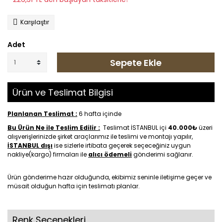
Karşılaştır
Adet
Sepete Ekle
Ürün ve Teslimat Bilgisi
Planlanan Teslimat :
6 hafta içinde
Bu Ürün Ne ile Teslim Edilir :
Teslimat İSTANBUL içi
40.000₺
üzeri
alışverişlerinizde şirket araçlarımız ile teslimi ve montajı yapılır,
İSTANBUL dışı
ise sizlerle irtibata geçerek seçeceğiniz uygun
nakliye(kargo) firmaları ile
alıcı ödemeli
gönderimi sağlanır.
Ürün gönderime hazır olduğunda, ekibimiz seninle iletişime geçer ve
müsait olduğun hafta için teslimatı planlar.
Renk Seçenekleri