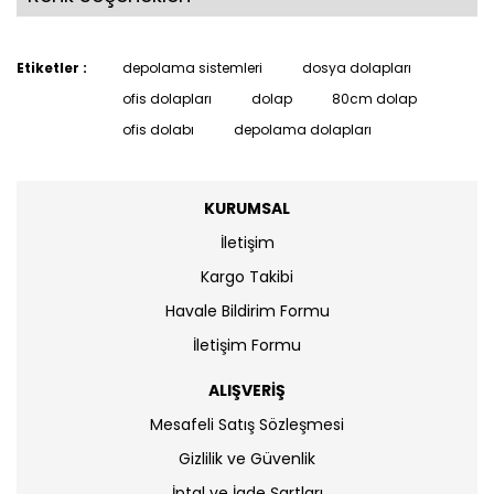
Etiketler :
depolama sistemleri
dosya dolapları
ofis dolapları
dolap
80cm dolap
ofis dolabı
depolama dolapları
KURUMSAL
İletişim
Kargo Takibi
Havale Bildirim Formu
İletişim Formu
ALIŞVERİŞ
Mesafeli Satış Sözleşmesi
Gizlilik ve Güvenlik
İptal ve İade Şartları