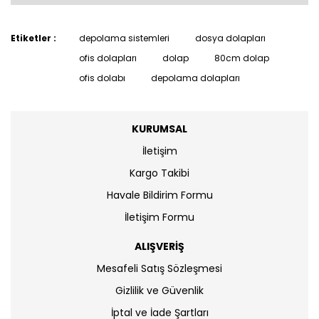
Etiketler :
depolama sistemleri
dosya dolapları
ofis dolapları
dolap
80cm dolap
ofis dolabı
depolama dolapları
KURUMSAL
İletişim
Kargo Takibi
Havale Bildirim Formu
İletişim Formu
ALIŞVERİŞ
Mesafeli Satış Sözleşmesi
Gizlilik ve Güvenlik
İptal ve İade Şartları