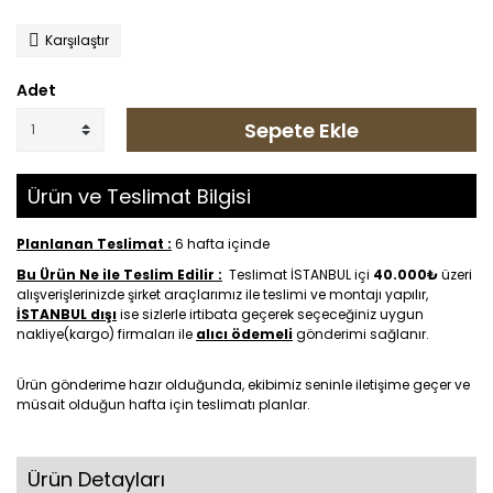
Karşılaştır
Adet
Sepete Ekle
Ürün ve Teslimat Bilgisi
Planlanan Teslimat :
6 hafta içinde
Bu Ürün Ne ile Teslim Edilir :
Teslimat İSTANBUL içi
40.000₺
üzeri
alışverişlerinizde şirket araçlarımız ile teslimi ve montajı yapılır,
İSTANBUL dışı
ise sizlerle irtibata geçerek seçeceğiniz uygun
nakliye(kargo) firmaları ile
alıcı ödemeli
gönderimi sağlanır.
Ürün gönderime hazır olduğunda, ekibimiz seninle iletişime geçer ve
müsait olduğun hafta için teslimatı planlar.
Ürün Detayları